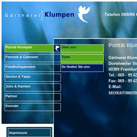
Telefon 069/95 
Porträt Klu
Porträt Klumpen
Über uns
Floristik & Gärtnerei
Team
Gärtnerei Klu
Dortelweiler St
Friedhofsgärtnerei
So finden Sie uns
60389 Frankfur
Tel.: 069 - 95 6
Service & Tipps
Fax: 069 - 95 6
Jobs & Karriere
E-Mail:
service@gaertn
Partner
Kontakt
Impressum