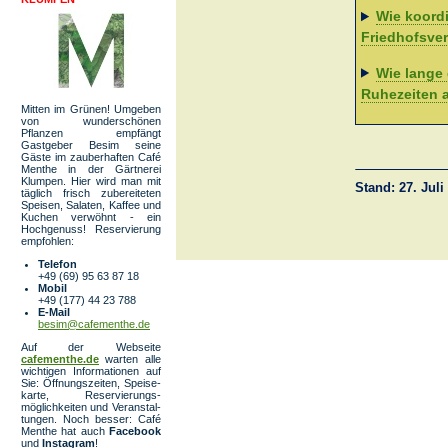
Wie koordi
Friedhofsve
Wie lange
Ruhezeiten 
Mitten im Grünen! Umgeben
von wunder­schönen
Pflanzen empfängt
Gastgeber Besim seine
Gäste im zauberhaften Café
Menthe in der Gärtnerei
Klumpen. Hier wird man mit
Stand: 27. Juli
täglich frisch zubereiteten
Speisen, Salaten, Kaffee und
Kuchen verwöhnt - ein
Hochgenuss! Reservierung
empfohlen:
Telefon
+49 (69) 95 63 87 18
Mobil
+49 (177) 44 23 788
E-Mail
besim@cafementhe.de
Auf der Webseite
cafementhe.de
warten alle
wichtigen Informationen auf
Sie: Öffnungs­zeiten, Spei­se­
karte, Reser­vierungs­
möglichkeiten und Veran­stal­
tungen. Noch besser: Café
Menthe hat auch
Facebook
und
Instagram
!