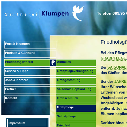
Telefon 069/95 
Friedhofsgä
Porträt Klumpen
Bei den Pflege
Floristik & Gärtnerei
GRABPFLEGE
Friedhofsgärtnerei
Aktuelles
Bei
SAISONAL
Service & Tipps
Grabpflegeverlängerung
das Gießen des
Jobs & Karriere
Grabgestaltung
Bei der
JAHRE
Ihrer Wünsche.
Partner
Saisonale Bepflanzung
Entfernen von 
Wechselbeet w
Kontakt
Grabschmuck
Angehörigen in
Grabpflege
entfernt. Je na
Blumen bepfla
Selbstpflege
Darüber hinaus
Impressum
Friedfeld