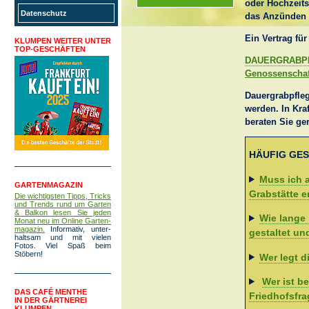
oder Hochzeits
Datenschutz
das Anzünden e
Ein Vertrag fü
KLUMPEN WEITER UNTER
TOP-GESCHÄFTEN
DAUERGRABP
Genossenschaft
Dauergrabpfleg
werden. In Kraf
beraten Sie ge
HÄUFIG GE
Muss ich 
GARTENMAGAZIN
Grabstätte e
Die wichtigsten Tipps, Tricks
und Trends rund um Garten
& Balkon lesen Sie jeden
Wie lange 
Monat neu im Online Garten­
magazin.
Infor­mativ, unter­
gestaltet un
haltsam und mit vielen
Fotos. Viel Spaß beim
Stöbern!
Wer legt d
Wer ist b
DAS CAFÉ MENTHE
Friedhofsfr
IN DER GÄRTNEREI
KLUMPEN